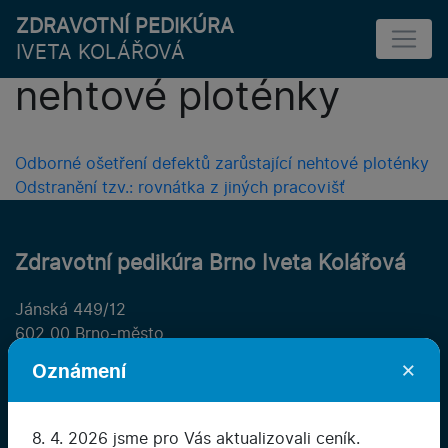
ZDRAVOTNÍ PEDIKÚRA
Řešení defektů
IVETA KOLÁŘOVÁ
nehtové ploténky
Navigace
Odborné ošetření defektů zarůstající nehtové ploténky
Odstranění tzv.: rovnátka z jiných pracovišť
pro
příspěvek
Zdravotní pedikúra Brno Iveta Kolářová
Jánská 449/12
602 00 Brno-město
×
Oznámení
775 042 557
8. 4. 2026 jsme pro Vás aktualizovali ceník.
info@ivetakolarova.cz