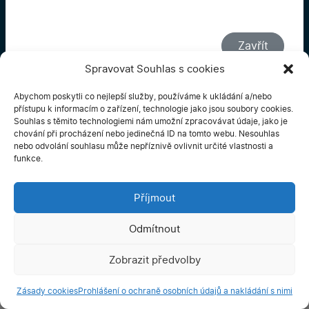
Prohlášení o ochraně osobních údajů
Zavřít
Spravovat Souhlas s cookies
Abychom poskytli co nejlepší služby, používáme k ukládání a/nebo
přístupu k informacím o zařízení, technologie jako jsou soubory cookies.
© 2026 Zdravotní pedikúra Iveta Kolářová. Veškerá práva
Souhlas s těmito technologiemi nám umožní zpracovávat údaje, jako je
vyhrazena.
chování při procházení nebo jedinečná ID na tomto webu. Nesouhlas
Vyrobili ✓
imagemakers.cz
nebo odvolání souhlasu může nepříznivě ovlivnit určité vlastnosti a
funkce.
Příjmout
Odmítnout
Zobrazit předvolby
Zásady cookies
Prohlášení o ochraně osobních údajů a nakládání s nimi