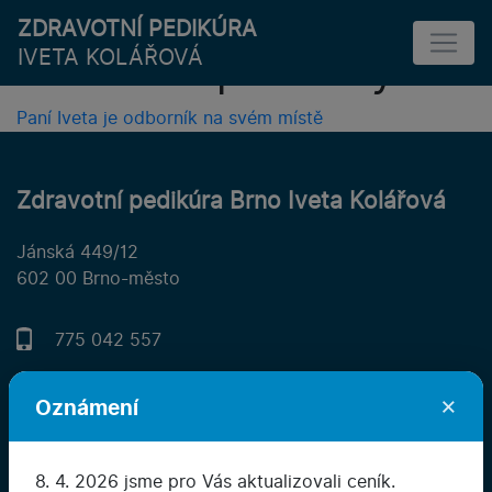
Byla to moje první
ZDRAVOTNÍ PEDIKÚRA
navštěva pedikúry
IVETA KOLÁŘOVÁ
Navigace
Paní Iveta je odborník na svém místě
pro
příspěvek
Zdravotní pedikúra Brno Iveta Kolářová
Jánská 449/12
602 00 Brno-město
775 042 557
×
info@ivetakolarova.cz
Oznámení
Prohlášení o ochraně osobních údajů
8. 4. 2026 jsme pro Vás aktualizovali ceník.