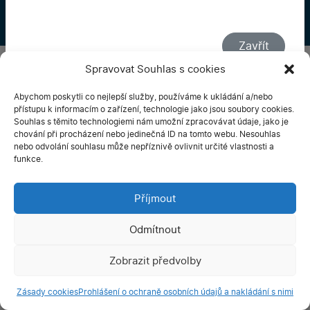
Zavřít
© 2026 Zdravotní pedikúra Iveta Kolářová. Veškerá práva
Spravovat Souhlas s cookies
vyhrazena.
Vyrobili ✓
imagemakers.cz
Abychom poskytli co nejlepší služby, používáme k ukládání a/nebo
přístupu k informacím o zařízení, technologie jako jsou soubory cookies.
Souhlas s těmito technologiemi nám umožní zpracovávat údaje, jako je
chování při procházení nebo jedinečná ID na tomto webu. Nesouhlas
nebo odvolání souhlasu může nepříznivě ovlivnit určité vlastnosti a
funkce.
Příjmout
Odmítnout
Zobrazit předvolby
Zásady cookies
Prohlášení o ochraně osobních údajů a nakládání s nimi